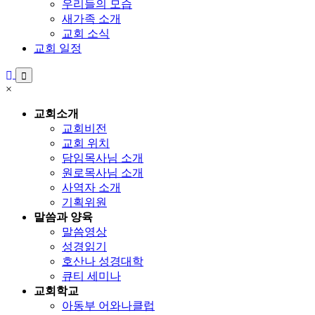
우리들의 모습
새가족 소개
교회 소식
교회 일정
×
교회소개
교회비전
교회 위치
담임목사님 소개
원로목사님 소개
사역자 소개
기획위원
말씀과 양육
말씀영상
성경읽기
호산나 성경대학
큐티 세미나
교회학교
아동부 어와나클럽