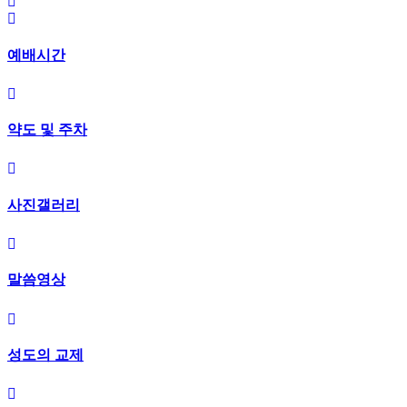
예배시간
약도 및 주차
사진갤러리
말씀영상
성도의 교제