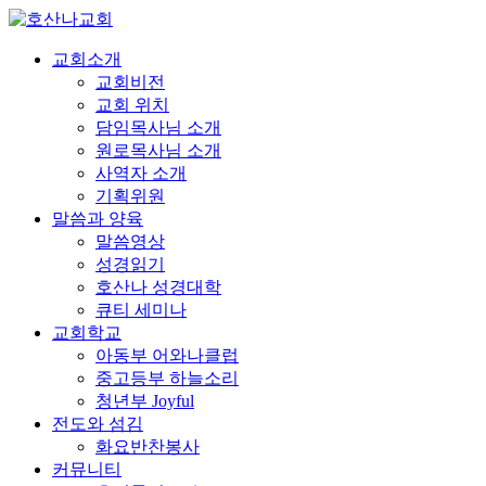
교회소개
교회비전
교회 위치
담임목사님 소개
원로목사님 소개
사역자 소개
기획위원
말씀과 양육
말씀영상
성경읽기
호산나 성경대학
큐티 세미나
교회학교
아동부 어와나클럽
중고등부 하늘소리
청년부 Joyful
전도와 섬김
화요반찬봉사
커뮤니티