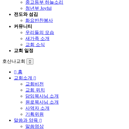
중고등부 하늘소리
청년부 Joyful
전도와 섬김
화요반찬봉사
커뮤니티
우리들의 모습
새가족 소개
교회 소식
교회 일정
호산나교회
홈
교회소개
교회비전
교회 위치
담임목사님 소개
원로목사님 소개
사역자 소개
기획위원
말씀과 양육
말씀영상