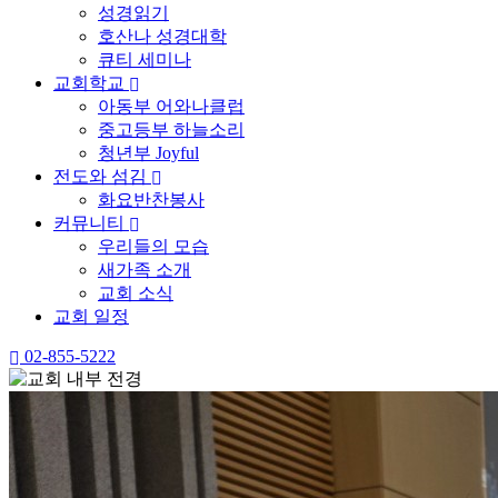
성경읽기
호산나 성경대학
큐티 세미나
교회학교
아동부 어와나클럽
중고등부 하늘소리
청년부 Joyful
전도와 섬김
화요반찬봉사
커뮤니티
우리들의 모습
새가족 소개
교회 소식
교회 일정
02-855-5222