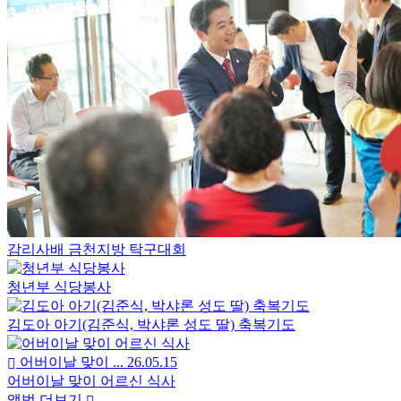
감리사배 금천지방 탁구대회
청년부 식당봉사
김도아 아기(김준식, 박샤론 성도 딸) 축복기도
어버이날 맞이 ...
26.05.15
어버이날 맞이 어르신 식사
앨범 더보기