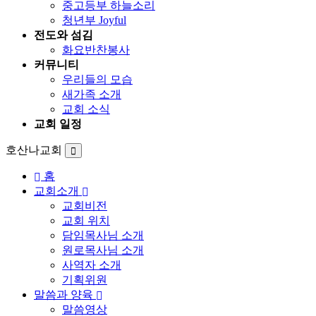
중고등부 하늘소리
청년부 Joyful
전도와 섬김
화요반찬봉사
커뮤니티
우리들의 모습
새가족 소개
교회 소식
교회 일정
호산나교회
홈
교회소개
교회비전
교회 위치
담임목사님 소개
원로목사님 소개
사역자 소개
기획위원
말씀과 양육
말씀영상