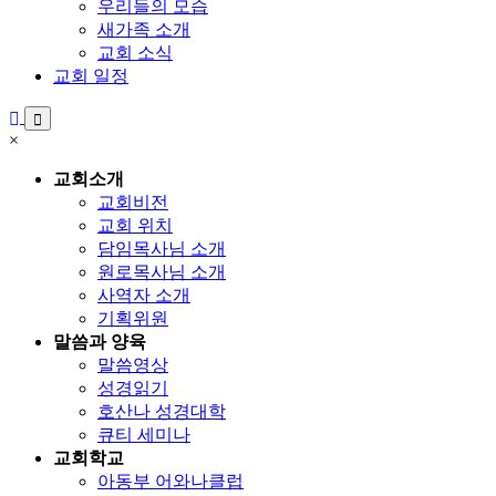
우리들의 모습
새가족 소개
교회 소식
교회 일정
×
교회소개
교회비전
교회 위치
담임목사님 소개
원로목사님 소개
사역자 소개
기획위원
말씀과 양육
말씀영상
성경읽기
호산나 성경대학
큐티 세미나
교회학교
아동부 어와나클럽