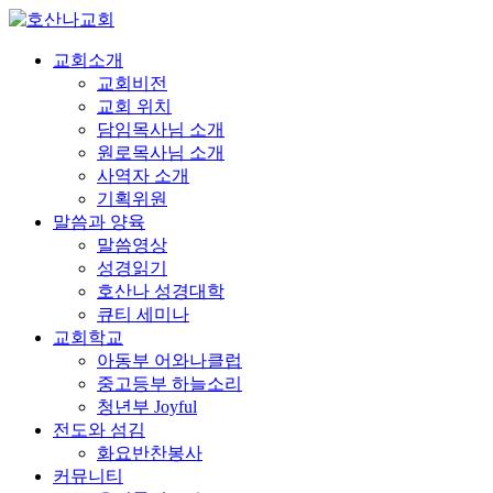
교회소개
교회비전
교회 위치
담임목사님 소개
원로목사님 소개
사역자 소개
기획위원
말씀과 양육
말씀영상
성경읽기
호산나 성경대학
큐티 세미나
교회학교
아동부 어와나클럽
중고등부 하늘소리
청년부 Joyful
전도와 섬김
화요반찬봉사
커뮤니티