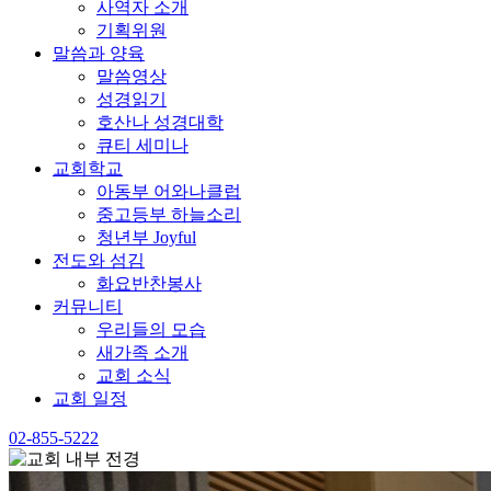
사역자 소개
기획위원
말씀과 양육
말씀영상
성경읽기
호산나 성경대학
큐티 세미나
교회학교
아동부 어와나클럽
중고등부 하늘소리
청년부 Joyful
전도와 섬김
화요반찬봉사
커뮤니티
우리들의 모습
새가족 소개
교회 소식
교회 일정
02-855-5222