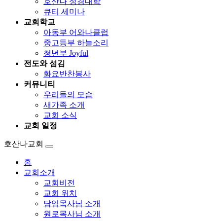
호산나 성경대학
큐티 세미나
교회학교
아동부 어와나클럽
중고등부 하늘소리
청년부 Joyful
전도와 섬김
화요반찬봉사
커뮤니티
우리들의 모습
새가족 소개
교회 소식
교회 일정
호산나교회
홈
교회소개
교회비전
교회 위치
담임목사님 소개
원로목사님 소개