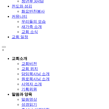
청년부 Joyful
전도와 섬김
화요반찬봉사
커뮤니티
우리들의 모습
새가족 소개
교회 소식
교회 일정
×
교회소개
교회비전
교회 위치
담임목사님 소개
원로목사님 소개
사역자 소개
기획위원
말씀과 양육
말씀영상
성경읽기