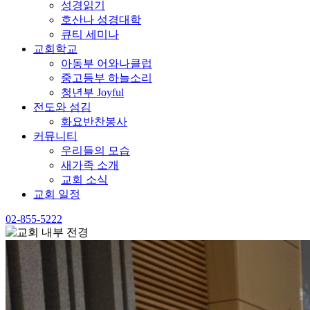
성경읽기
호산나 성경대학
큐티 세미나
교회학교
아동부 어와나클럽
중고등부 하늘소리
청년부 Joyful
전도와 섬김
화요반찬봉사
커뮤니티
우리들의 모습
새가족 소개
교회 소식
교회 일정
02-855-5222