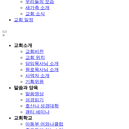
우리들의 모습
새가족 소개
교회 소식
교회 일정
×
교회소개
교회비전
교회 위치
담임목사님 소개
원로목사님 소개
사역자 소개
기획위원
말씀과 양육
말씀영상
성경읽기
호산나 성경대학
큐티 세미나
교회학교
아동부 어와나클럽