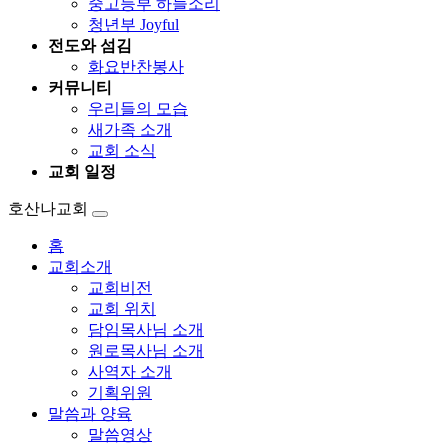
중고등부 하늘소리
청년부 Joyful
전도와 섬김
화요반찬봉사
커뮤니티
우리들의 모습
새가족 소개
교회 소식
교회 일정
호산나교회
홈
교회소개
교회비전
교회 위치
담임목사님 소개
원로목사님 소개
사역자 소개
기획위원
말씀과 양육
말씀영상