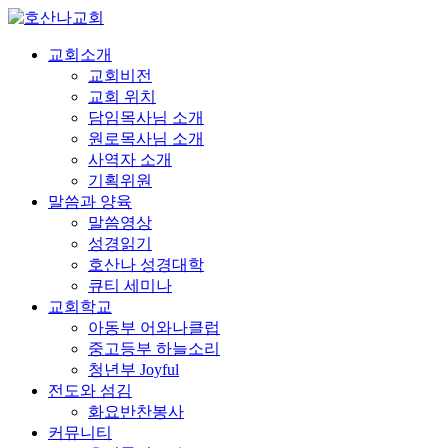
교회소개
교회비전
교회 위치
담임목사님 소개
원로목사님 소개
사역자 소개
기획위원
말씀과 양육
말씀영상
성경읽기
호산나 성경대학
큐티 세미나
교회학교
아동부 어와나클럽
중고등부 하늘소리
청년부 Joyful
전도와 섬김
화요반찬봉사
커뮤니티