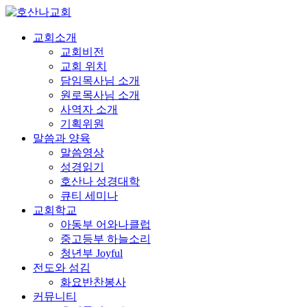
교회소개
교회비전
교회 위치
담임목사님 소개
원로목사님 소개
사역자 소개
기획위원
말씀과 양육
말씀영상
성경읽기
호산나 성경대학
큐티 세미나
교회학교
아동부 어와나클럽
중고등부 하늘소리
청년부 Joyful
전도와 섬김
화요반찬봉사
커뮤니티