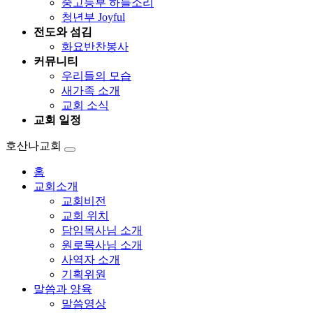
중고등부 하늘소리
청년부 Joyful
전도와 섬김
화요반찬봉사
커뮤니티
우리들의 모습
새가족 소개
교회 소식
교회 일정
호산나교회
홈
교회소개
교회비전
교회 위치
담임목사님 소개
원로목사님 소개
사역자 소개
기획위원
말씀과 양육
말씀영상