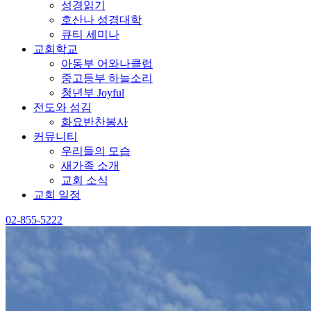
성경읽기
호산나 성경대학
큐티 세미나
교회학교
아동부 어와나클럽
중고등부 하늘소리
청년부 Joyful
전도와 섬김
화요반찬봉사
커뮤니티
우리들의 모습
새가족 소개
교회 소식
교회 일정
02-855-5222