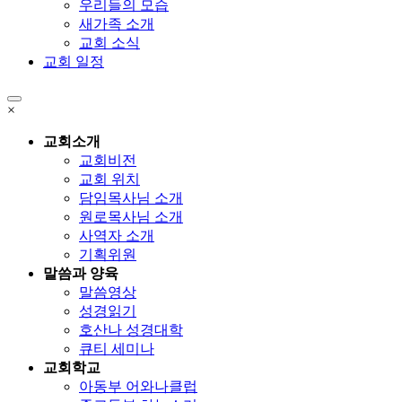
우리들의 모습
새가족 소개
교회 소식
교회 일정
×
교회소개
교회비전
교회 위치
담임목사님 소개
원로목사님 소개
사역자 소개
기획위원
말씀과 양육
말씀영상
성경읽기
호산나 성경대학
큐티 세미나
교회학교
아동부 어와나클럽