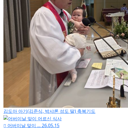
김도아 아기(김준식, 박샤론 성도 딸) 축복기도
어버이날 맞이 ...
26.05.15