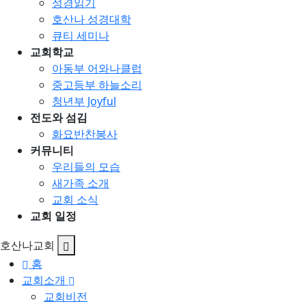
성경읽기
호산나 성경대학
큐티 세미나
교회학교
아동부 어와나클럽
중고등부 하늘소리
청년부 Joyful
전도와 섬김
화요반찬봉사
커뮤니티
우리들의 모습
새가족 소개
교회 소식
교회 일정
호산나교회
홈
교회소개
교회비전