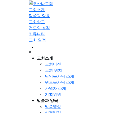
교회소개
말씀과 양육
교회학교
전도와 섬김
커뮤니티
교회 일정
×
교회소개
교회비전
교회 위치
담임목사님 소개
원로목사님 소개
사역자 소개
기획위원
말씀과 양육
말씀영상
성경읽기