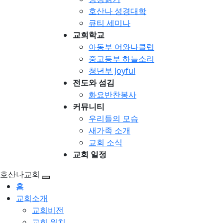
호산나 성경대학
큐티 세미나
교회학교
아동부 어와나클럽
중고등부 하늘소리
청년부 Joyful
전도와 섬김
화요반찬봉사
커뮤니티
우리들의 모습
새가족 소개
교회 소식
교회 일정
호산나교회
홈
교회소개
교회비전
교회 위치