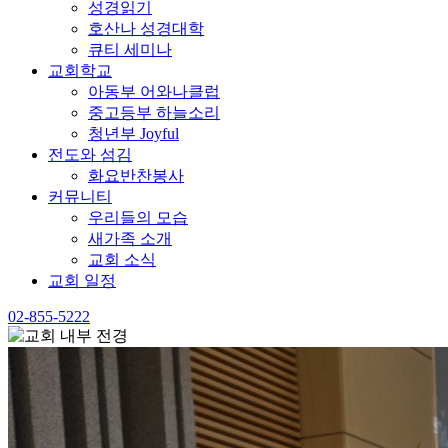
성경읽기
호산나 성경대학
큐티 세미나
교회학교
아동부 어와나클럽
중고등부 하늘소리
청년부 Joyful
전도와 섬김
화요반찬봉사
커뮤니티
우리들의 모습
새가족 소개
교회 소식
교회 일정
02-855-5222