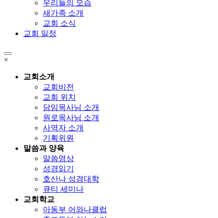
우리들의 모습
새가족 소개
교회 소식
교회 일정
×
교회소개
교회비전
교회 위치
담임목사님 소개
원로목사님 소개
사역자 소개
기획위원
말씀과 양육
말씀영상
성경읽기
호산나 성경대학
큐티 세미나
교회학교
아동부 어와나클럽