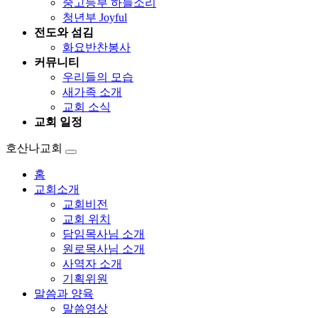
중고등부 하늘소리
청년부 Joyful
전도와 섬김
화요반찬봉사
커뮤니티
우리들의 모습
새가족 소개
교회 소식
교회 일정
호산나교회
홈
교회소개
교회비전
교회 위치
담임목사님 소개
원로목사님 소개
사역자 소개
기획위원
말씀과 양육
말씀영상