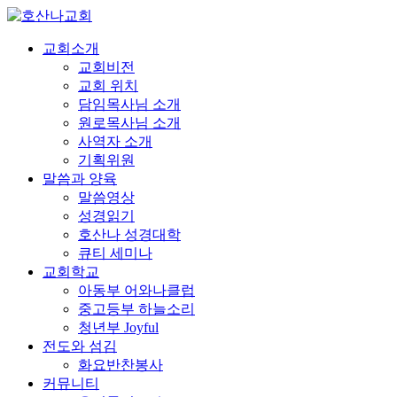
교회소개
교회비전
교회 위치
담임목사님 소개
원로목사님 소개
사역자 소개
기획위원
말씀과 양육
말씀영상
성경읽기
호산나 성경대학
큐티 세미나
교회학교
아동부 어와나클럽
중고등부 하늘소리
청년부 Joyful
전도와 섬김
화요반찬봉사
커뮤니티