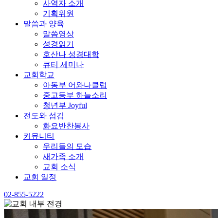
사역자 소개
기획위원
말씀과 양육
말씀영상
성경읽기
호산나 성경대학
큐티 세미나
교회학교
아동부 어와나클럽
중고등부 하늘소리
청년부 Joyful
전도와 섬김
화요반찬봉사
커뮤니티
우리들의 모습
새가족 소개
교회 소식
교회 일정
02-855-5222