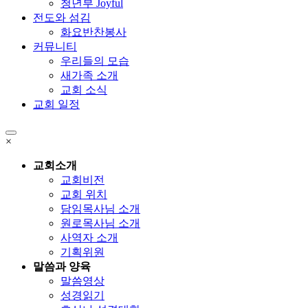
청년부 Joyful
전도와 섬김
화요반찬봉사
커뮤니티
우리들의 모습
새가족 소개
교회 소식
교회 일정
×
교회소개
교회비전
교회 위치
담임목사님 소개
원로목사님 소개
사역자 소개
기획위원
말씀과 양육
말씀영상
성경읽기