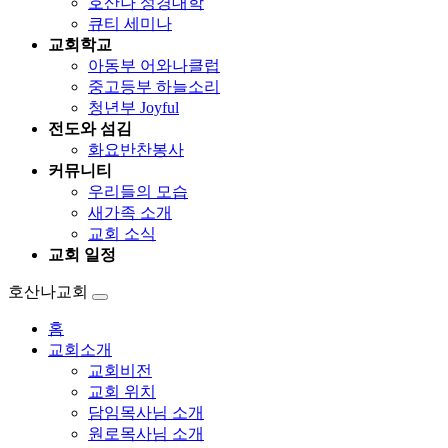
호산나 성경대학
큐티 세미나
교회학교
아동부 어와나클럽
중고등부 하늘소리
청년부 Joyful
전도와 섬김
화요반찬봉사
커뮤니티
우리들의 모습
새가족 소개
교회 소식
교회 일정
호산나교회
홈
교회소개
교회비전
교회 위치
담임목사님 소개
원로목사님 소개