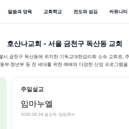
말씀과 양육
교회학교
전도와 섬김
커뮤니티
호산나교회 - 서울 금천구 독산동 교회
시 금천구 독산동에 위치한 기독교대한감리회 소속 교회로, 
동부·청년부 등 전 세대를 위한 예배와 다양한 신앙 프로그램을
주일설교
임마누엘
2026.08.04.
설교자: 담임목사