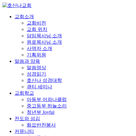
교회소개
교회비전
교회 위치
담임목사님 소개
원로목사님 소개
사역자 소개
기획위원
말씀과 양육
말씀영상
성경읽기
호산나 성경대학
큐티 세미나
교회학교
아동부 어와나클럽
중고등부 하늘소리
청년부 Joyful
전도와 섬김
화요반찬봉사
커뮤니티