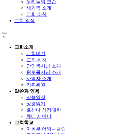
우리들의 모습
새가족 소개
교회 소식
교회 일정
×
교회소개
교회비전
교회 위치
담임목사님 소개
원로목사님 소개
사역자 소개
기획위원
말씀과 양육
말씀영상
성경읽기
호산나 성경대학
큐티 세미나
교회학교
아동부 어와나클럽