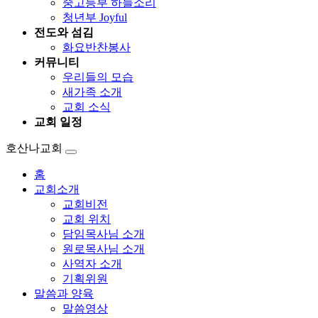
중고등부 하늘소리
청년부 Joyful
전도와 섬김
화요반찬봉사
커뮤니티
우리들의 모습
새가족 소개
교회 소식
교회 일정
호산나교회
홈
교회소개
교회비전
교회 위치
담임목사님 소개
원로목사님 소개
사역자 소개
기획위원
말씀과 양육
말씀영상