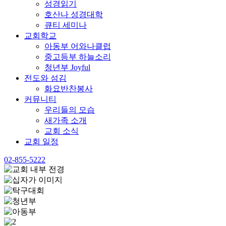
성경읽기
호산나 성경대학
큐티 세미나
교회학교
아동부 어와나클럽
중고등부 하늘소리
청년부 Joyful
전도와 섬김
화요반찬봉사
커뮤니티
우리들의 모습
새가족 소개
교회 소식
교회 일정
02-855-5222