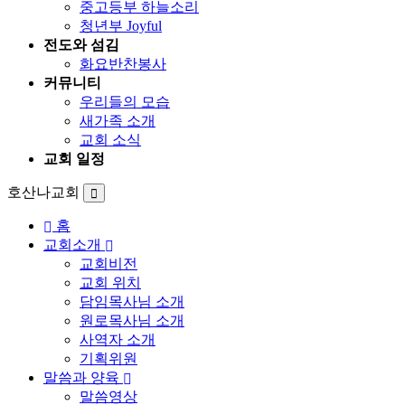
중고등부 하늘소리
청년부 Joyful
전도와 섬김
화요반찬봉사
커뮤니티
우리들의 모습
새가족 소개
교회 소식
교회 일정
호산나교회
홈
교회소개
교회비전
교회 위치
담임목사님 소개
원로목사님 소개
사역자 소개
기획위원
말씀과 양육
말씀영상