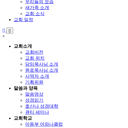
우리들의 모습
새가족 소개
교회 소식
교회 일정
×
교회소개
교회비전
교회 위치
담임목사님 소개
원로목사님 소개
사역자 소개
기획위원
말씀과 양육
말씀영상
성경읽기
호산나 성경대학
큐티 세미나
교회학교
아동부 어와나클럽