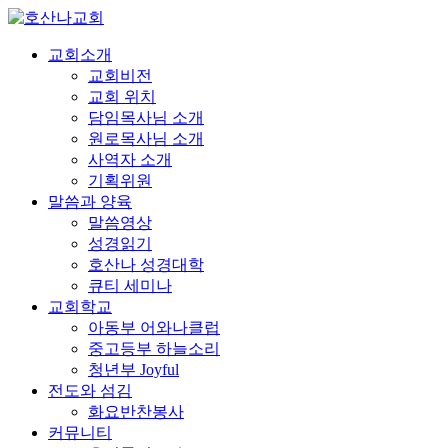
교회소개
교회비전
교회 위치
담임목사님 소개
원로목사님 소개
사역자 소개
기획위원
말씀과 양육
말씀영상
성경읽기
호산나 성경대학
큐티 세미나
교회학교
아동부 어와나클럽
중고등부 하늘소리
청년부 Joyful
전도와 섬김
화요반찬봉사
커뮤니티