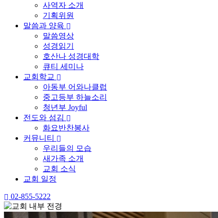
사역자 소개
기획위원
말씀과 양육
말씀영상
성경읽기
호산나 성경대학
큐티 세미나
교회학교
아동부 어와나클럽
중고등부 하늘소리
청년부 Joyful
전도와 섬김
화요반찬봉사
커뮤니티
우리들의 모습
새가족 소개
교회 소식
교회 일정
02-855-5222