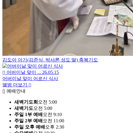
김도아 아기(김준식, 박샤론 성도 딸) 축복기도
어버이날 맞이 ...
26.05.15
어버이날 맞이 어르신 식사
앨범 더보기
예배안내
새벽기도회
오전 5:00
새벽기도
오전 5:00
주일 1부 예배
오전 9:10
주일 2부 예배
오전 11:00
주일 오후 예배
오후 2:30