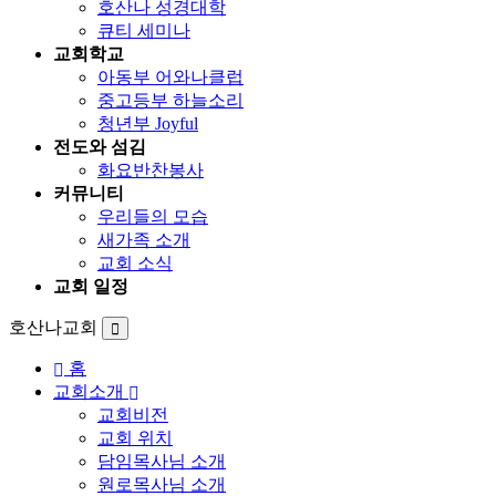
호산나 성경대학
큐티 세미나
교회학교
아동부 어와나클럽
중고등부 하늘소리
청년부 Joyful
전도와 섬김
화요반찬봉사
커뮤니티
우리들의 모습
새가족 소개
교회 소식
교회 일정
호산나교회
홈
교회소개
교회비전
교회 위치
담임목사님 소개
원로목사님 소개