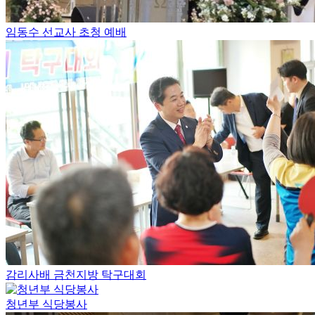
임동수 선교사 초청 예배
감리사배 금천지방 탁구대회
청년부 식당봉사