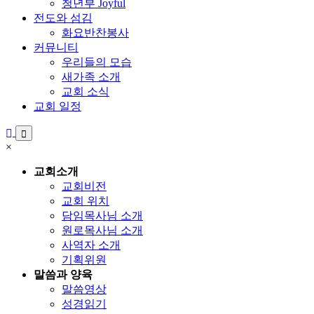
청년부 Joyful
전도와 섬김
화요반찬봉사
커뮤니티
우리들의 모습
새가족 소개
교회 소식
교회 일정
×
교회소개
교회비전
교회 위치
담임목사님 소개
원로목사님 소개
사역자 소개
기획위원
말씀과 양육
말씀영상
성경읽기