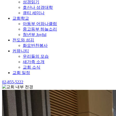
성경읽기
호산나 성경대학
큐티 세미나
교회학교
아동부 어와나클럽
중고등부 하늘소리
청년부 Joyful
전도와 섬김
화요반찬봉사
커뮤니티
우리들의 모습
새가족 소개
교회 소식
교회 일정
02-855-5222