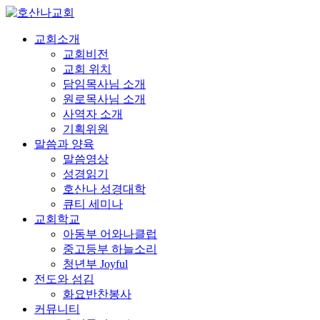
교회소개
교회비전
교회 위치
담임목사님 소개
원로목사님 소개
사역자 소개
기획위원
말씀과 양육
말씀영상
성경읽기
호산나 성경대학
큐티 세미나
교회학교
아동부 어와나클럽
중고등부 하늘소리
청년부 Joyful
전도와 섬김
화요반찬봉사
커뮤니티