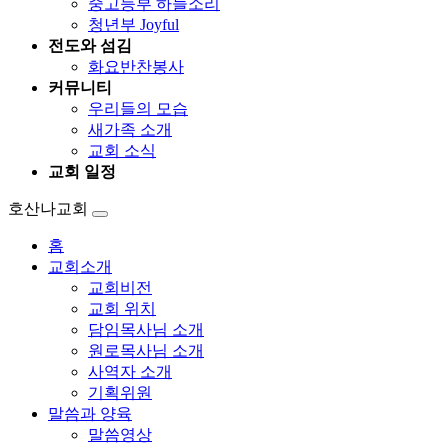
중고등부 하늘소리
청년부 Joyful
전도와 섬김
화요반찬봉사
커뮤니티
우리들의 모습
새가족 소개
교회 소식
교회 일정
호산나교회
홈
교회소개
교회비전
교회 위치
담임목사님 소개
원로목사님 소개
사역자 소개
기획위원
말씀과 양육
말씀영상