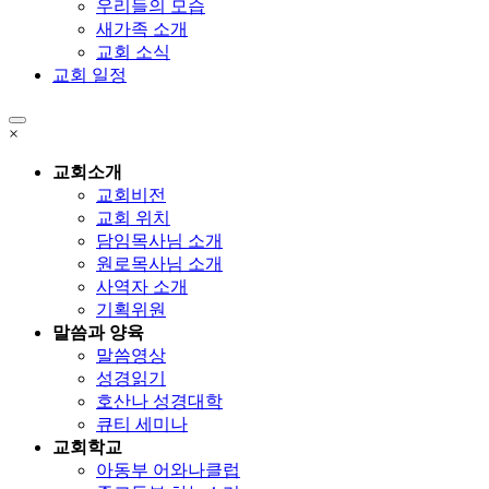
우리들의 모습
새가족 소개
교회 소식
교회 일정
×
교회소개
교회비전
교회 위치
담임목사님 소개
원로목사님 소개
사역자 소개
기획위원
말씀과 양육
말씀영상
성경읽기
호산나 성경대학
큐티 세미나
교회학교
아동부 어와나클럽