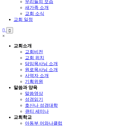
우리들의 모습
새가족 소개
교회 소식
교회 일정
×
교회소개
교회비전
교회 위치
담임목사님 소개
원로목사님 소개
사역자 소개
기획위원
말씀과 양육
말씀영상
성경읽기
호산나 성경대학
큐티 세미나
교회학교
아동부 어와나클럽