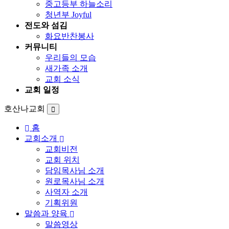
중고등부 하늘소리
청년부 Joyful
전도와 섬김
화요반찬봉사
커뮤니티
우리들의 모습
새가족 소개
교회 소식
교회 일정
호산나교회
홈
교회소개
교회비전
교회 위치
담임목사님 소개
원로목사님 소개
사역자 소개
기획위원
말씀과 양육
말씀영상