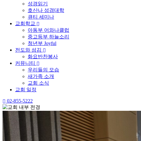
성경읽기
호산나 성경대학
큐티 세미나
교회학교
아동부 어와나클럽
중고등부 하늘소리
청년부 Joyful
전도와 섬김
화요반찬봉사
커뮤니티
우리들의 모습
새가족 소개
교회 소식
교회 일정
02-855-5222