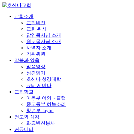
교회소개
교회비전
교회 위치
담임목사님 소개
원로목사님 소개
사역자 소개
기획위원
말씀과 양육
말씀영상
성경읽기
호산나 성경대학
큐티 세미나
교회학교
아동부 어와나클럽
중고등부 하늘소리
청년부 Joyful
전도와 섬김
화요반찬봉사
커뮤니티