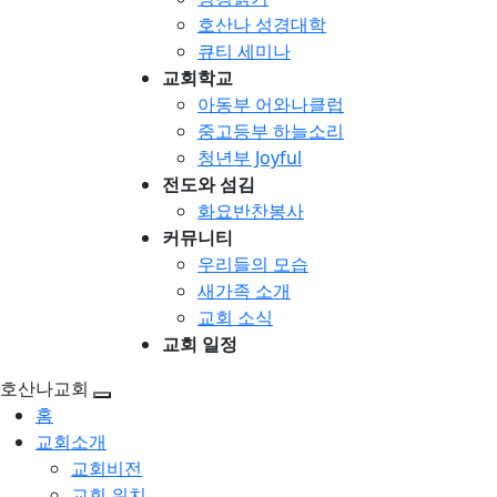
호산나 성경대학
큐티 세미나
교회학교
아동부 어와나클럽
중고등부 하늘소리
청년부 Joyful
전도와 섬김
화요반찬봉사
커뮤니티
우리들의 모습
새가족 소개
교회 소식
교회 일정
호산나교회
홈
교회소개
교회비전
교회 위치