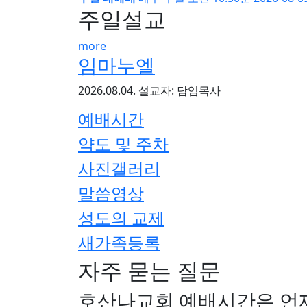
주일설교
more
임마누엘
2026.08.04.
설교자: 담임목사
예배시간
약도 및 주차
사진갤러리
말씀영상
성도의 교제
새가족등록
자주 묻는 질문
호산나교회 예배시간은 언