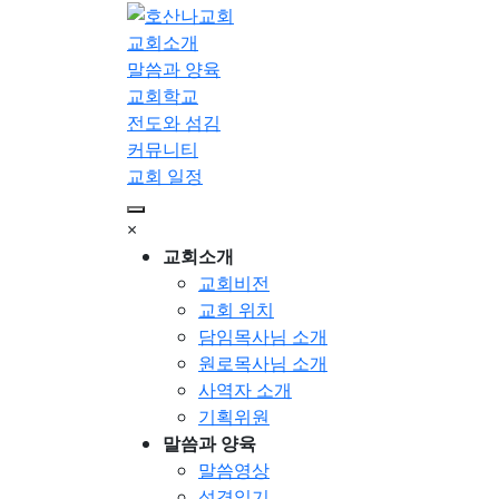
교회소개
말씀과 양육
교회학교
전도와 섬김
커뮤니티
교회 일정
×
교회소개
교회비전
교회 위치
담임목사님 소개
원로목사님 소개
사역자 소개
기획위원
말씀과 양육
말씀영상
성경읽기