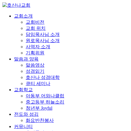
교회소개
교회비전
교회 위치
담임목사님 소개
원로목사님 소개
사역자 소개
기획위원
말씀과 양육
말씀영상
성경읽기
호산나 성경대학
큐티 세미나
교회학교
아동부 어와나클럽
중고등부 하늘소리
청년부 Joyful
전도와 섬김
화요반찬봉사
커뮤니티