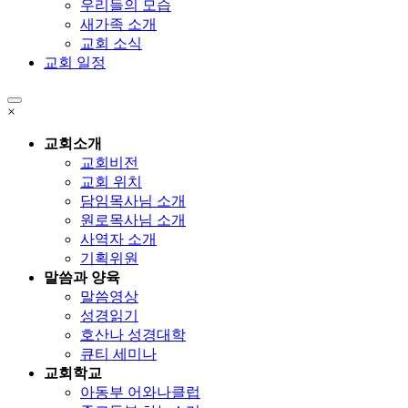
우리들의 모습
새가족 소개
교회 소식
교회 일정
×
교회소개
교회비전
교회 위치
담임목사님 소개
원로목사님 소개
사역자 소개
기획위원
말씀과 양육
말씀영상
성경읽기
호산나 성경대학
큐티 세미나
교회학교
아동부 어와나클럽