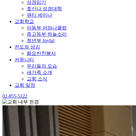
성경읽기
호산나 성경대학
큐티 세미나
교회학교
아동부 어와나클럽
중고등부 하늘소리
청년부 Joyful
전도와 섬김
화요반찬봉사
커뮤니티
우리들의 모습
새가족 소개
교회 소식
교회 일정
02-855-5222