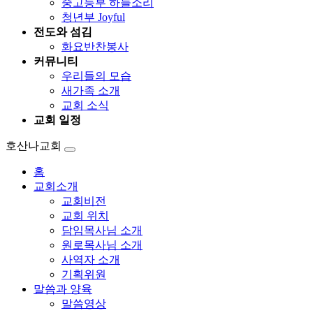
중고등부 하늘소리
청년부 Joyful
전도와 섬김
화요반찬봉사
커뮤니티
우리들의 모습
새가족 소개
교회 소식
교회 일정
호산나교회
홈
교회소개
교회비전
교회 위치
담임목사님 소개
원로목사님 소개
사역자 소개
기획위원
말씀과 양육
말씀영상