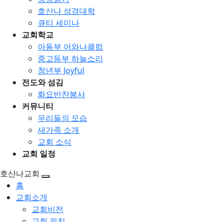
호산나 성경대학
큐티 세미나
교회학교
아동부 어와나클럽
중고등부 하늘소리
청년부 Joyful
전도와 섬김
화요반찬봉사
커뮤니티
우리들의 모습
새가족 소개
교회 소식
교회 일정
호산나교회
홈
교회소개
교회비전
교회 위치