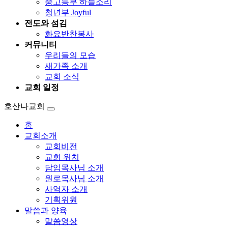
중고등부 하늘소리
청년부 Joyful
전도와 섬김
화요반찬봉사
커뮤니티
우리들의 모습
새가족 소개
교회 소식
교회 일정
호산나교회
홈
교회소개
교회비전
교회 위치
담임목사님 소개
원로목사님 소개
사역자 소개
기획위원
말씀과 양육
말씀영상