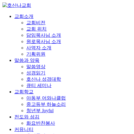
교회소개
교회비전
교회 위치
담임목사님 소개
원로목사님 소개
사역자 소개
기획위원
말씀과 양육
말씀영상
성경읽기
호산나 성경대학
큐티 세미나
교회학교
아동부 어와나클럽
중고등부 하늘소리
청년부 Joyful
전도와 섬김
화요반찬봉사
커뮤니티