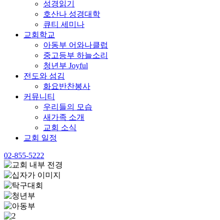
성경읽기
호산나 성경대학
큐티 세미나
교회학교
아동부 어와나클럽
중고등부 하늘소리
청년부 Joyful
전도와 섬김
화요반찬봉사
커뮤니티
우리들의 모습
새가족 소개
교회 소식
교회 일정
02-855-5222