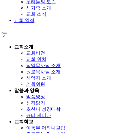
우리들의 모습
새가족 소개
교회 소식
교회 일정
×
교회소개
교회비전
교회 위치
담임목사님 소개
원로목사님 소개
사역자 소개
기획위원
말씀과 양육
말씀영상
성경읽기
호산나 성경대학
큐티 세미나
교회학교
아동부 어와나클럽