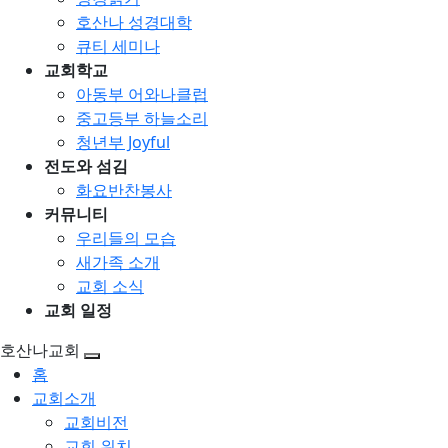
호산나 성경대학
큐티 세미나
교회학교
아동부 어와나클럽
중고등부 하늘소리
청년부 Joyful
전도와 섬김
화요반찬봉사
커뮤니티
우리들의 모습
새가족 소개
교회 소식
교회 일정
호산나교회
홈
교회소개
교회비전
교회 위치