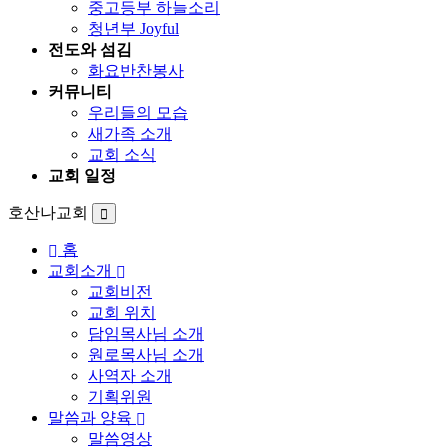
중고등부 하늘소리
청년부 Joyful
전도와 섬김
화요반찬봉사
커뮤니티
우리들의 모습
새가족 소개
교회 소식
교회 일정
호산나교회
홈
교회소개
교회비전
교회 위치
담임목사님 소개
원로목사님 소개
사역자 소개
기획위원
말씀과 양육
말씀영상