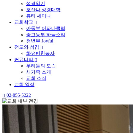
성경읽기
호산나 성경대학
큐티 세미나
교회학교
아동부 어와나클럽
중고등부 하늘소리
청년부 Joyful
전도와 섬김
화요반찬봉사
커뮤니티
우리들의 모습
새가족 소개
교회 소식
교회 일정
02-855-5222