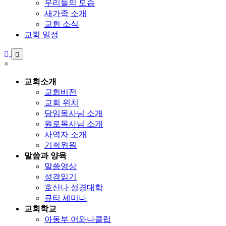
우리들의 모습
새가족 소개
교회 소식
교회 일정
×
교회소개
교회비전
교회 위치
담임목사님 소개
원로목사님 소개
사역자 소개
기획위원
말씀과 양육
말씀영상
성경읽기
호산나 성경대학
큐티 세미나
교회학교
아동부 어와나클럽