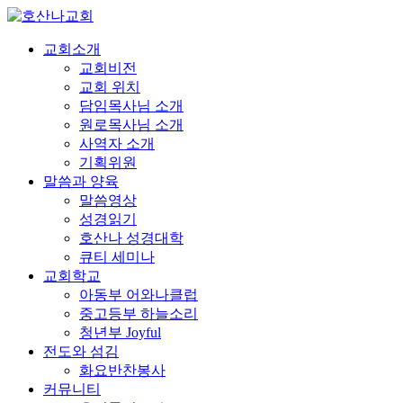
교회소개
교회비전
교회 위치
담임목사님 소개
원로목사님 소개
사역자 소개
기획위원
말씀과 양육
말씀영상
성경읽기
호산나 성경대학
큐티 세미나
교회학교
아동부 어와나클럽
중고등부 하늘소리
청년부 Joyful
전도와 섬김
화요반찬봉사
커뮤니티