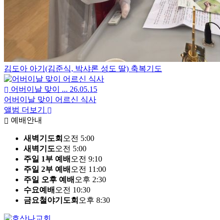
김도아 아기(김준식, 박샤론 성도 딸) 축복기도
어버이날 맞이 ...
26.05.15
어버이날 맞이 어르신 식사
앨범 더보기
예배안내
새벽기도회
오전 5:00
새벽기도
오전 5:00
주일 1부 예배
오전 9:10
주일 2부 예배
오전 11:00
주일 오후 예배
오후 2:30
수요예배
오전 10:30
금요철야기도회
오후 8:30