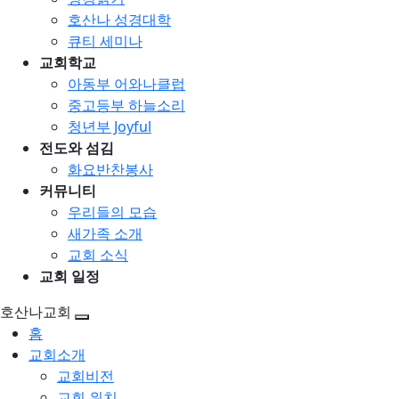
호산나 성경대학
큐티 세미나
교회학교
아동부 어와나클럽
중고등부 하늘소리
청년부 Joyful
전도와 섬김
화요반찬봉사
커뮤니티
우리들의 모습
새가족 소개
교회 소식
교회 일정
호산나교회
홈
교회소개
교회비전
교회 위치