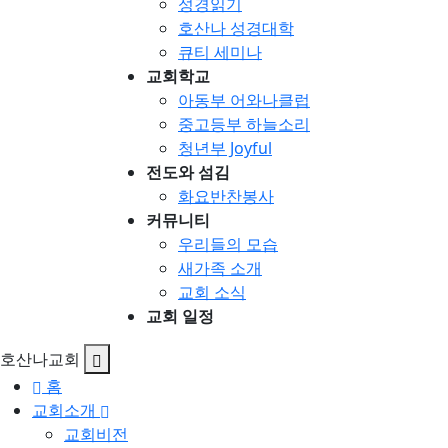
성경읽기
호산나 성경대학
큐티 세미나
교회학교
아동부 어와나클럽
중고등부 하늘소리
청년부 Joyful
전도와 섬김
화요반찬봉사
커뮤니티
우리들의 모습
새가족 소개
교회 소식
교회 일정
호산나교회
홈
교회소개
교회비전