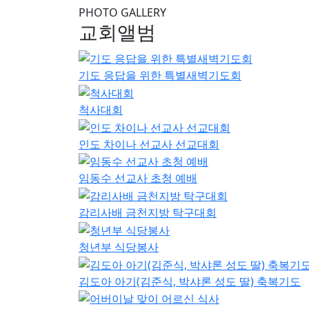
사진갤러리
말씀영상
성도의 교제
새가족등록
자주 묻는 질문
호산나교회 예배시간은 언
호산나교회는 주일 1부 예배 오전 9시 10분, 주
오후 8시 30분이며, 새벽기도회는 매일 오전 5
호산나교회는 어디에 있나
서울특별시 금천구 독산제1동 시흥대로139길 2