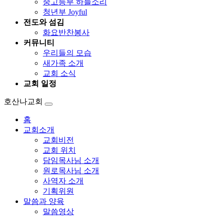
중고등부 하늘소리
청년부 Joyful
전도와 섬김
화요반찬봉사
커뮤니티
우리들의 모습
새가족 소개
교회 소식
교회 일정
호산나교회
홈
교회소개
교회비전
교회 위치
담임목사님 소개
원로목사님 소개
사역자 소개
기획위원
말씀과 양육
말씀영상