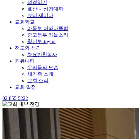
성경읽기
호산나 성경대학
큐티 세미나
교회학교
아동부 어와나클럽
중고등부 하늘소리
청년부 Joyful
전도와 섬김
화요반찬봉사
커뮤니티
우리들의 모습
새가족 소개
교회 소식
교회 일정
02-855-5222