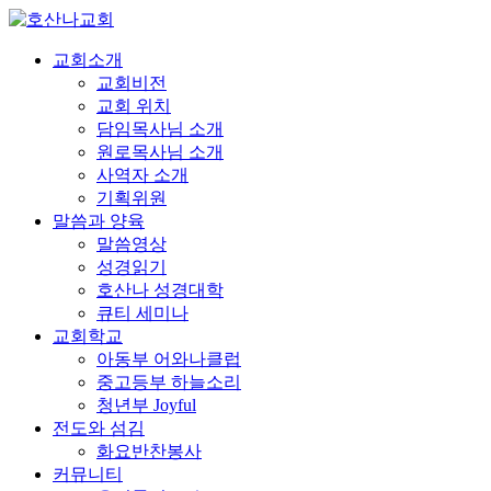
교회소개
교회비전
교회 위치
담임목사님 소개
원로목사님 소개
사역자 소개
기획위원
말씀과 양육
말씀영상
성경읽기
호산나 성경대학
큐티 세미나
교회학교
아동부 어와나클럽
중고등부 하늘소리
청년부 Joyful
전도와 섬김
화요반찬봉사
커뮤니티