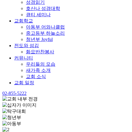
성경읽기
호산나 성경대학
큐티 세미나
교회학교
아동부 어와나클럽
중고등부 하늘소리
청년부 Joyful
전도와 섬김
화요반찬봉사
커뮤니티
우리들의 모습
새가족 소개
교회 소식
교회 일정
02-855-5222