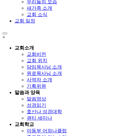
우리들의 모습
새가족 소개
교회 소식
교회 일정
×
교회소개
교회비전
교회 위치
담임목사님 소개
원로목사님 소개
사역자 소개
기획위원
말씀과 양육
말씀영상
성경읽기
호산나 성경대학
큐티 세미나
교회학교
아동부 어와나클럽