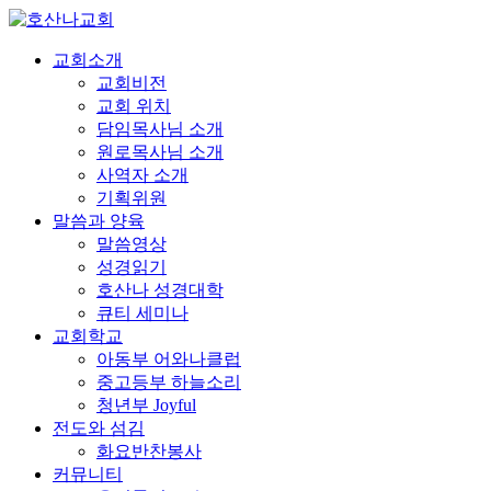
교회소개
교회비전
교회 위치
담임목사님 소개
원로목사님 소개
사역자 소개
기획위원
말씀과 양육
말씀영상
성경읽기
호산나 성경대학
큐티 세미나
교회학교
아동부 어와나클럽
중고등부 하늘소리
청년부 Joyful
전도와 섬김
화요반찬봉사
커뮤니티