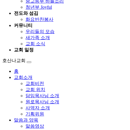
중고등부 하늘소리
청년부 Joyful
전도와 섬김
화요반찬봉사
커뮤니티
우리들의 모습
새가족 소개
교회 소식
교회 일정
호산나교회
홈
교회소개
교회비전
교회 위치
담임목사님 소개
원로목사님 소개
사역자 소개
기획위원
말씀과 양육
말씀영상