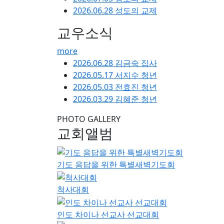
호산나교회 - 서울
호산나교회는 서울특별시 금천구 독산동에 위치한
배와 다양한 신앙 프로그램을 운영하고 있습니다
주일 대예배
매주 주일
오전 10:50분
2026-08-0
주일설교
more
임마누엘
2026.08.04.
설교자: 담임목사
예배시간
약도 및 주차
사진갤러리
말씀영상
성도의 교제