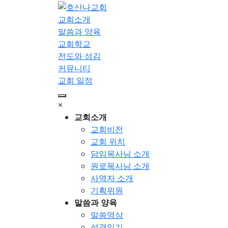
교회소개
말씀과 양육
교회학교
전도와 섬김
커뮤니티
교회 일정
×
교회소개
교회비전
교회 위치
담임목사님 소개
원로목사님 소개
사역자 소개
기획위원
말씀과 양육
말씀영상
성경읽기