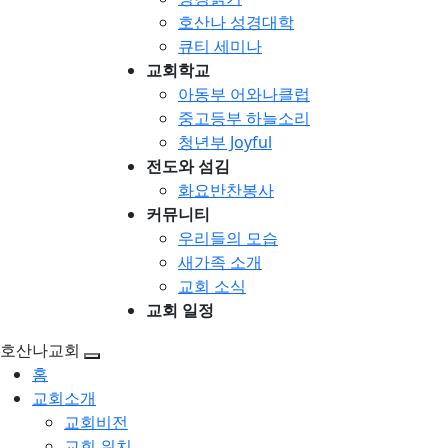
호산나 성경대학
큐티 세미나
교회학교
아동부 어와나클럽
중고등부 하늘소리
청년부 Joyful
전도와 섬김
화요반찬봉사
커뮤니티
우리들의 모습
새가족 소개
교회 소식
교회 일정
호산나교회
홈
교회소개
교회비전
교회 위치