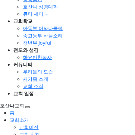
호산나 성경대학
큐티 세미나
교회학교
아동부 어와나클럽
중고등부 하늘소리
청년부 Joyful
전도와 섬김
화요반찬봉사
커뮤니티
우리들의 모습
새가족 소개
교회 소식
교회 일정
호산나교회
홈
교회소개
교회비전
교회 위치