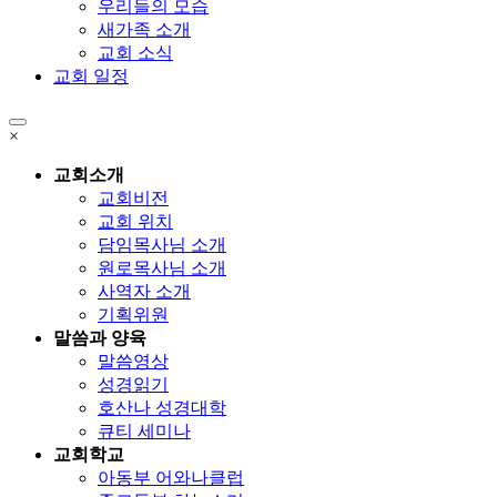
우리들의 모습
새가족 소개
교회 소식
교회 일정
×
교회소개
교회비전
교회 위치
담임목사님 소개
원로목사님 소개
사역자 소개
기획위원
말씀과 양육
말씀영상
성경읽기
호산나 성경대학
큐티 세미나
교회학교
아동부 어와나클럽