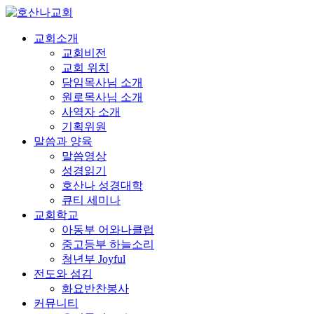
교회소개
교회비전
교회 위치
담임목사님 소개
원로목사님 소개
사역자 소개
기획위원
말씀과 양육
말씀영상
성경읽기
호산나 성경대학
큐티 세미나
교회학교
아동부 어와나클럽
중고등부 하늘소리
청년부 Joyful
전도와 섬김
화요반찬봉사
커뮤니티