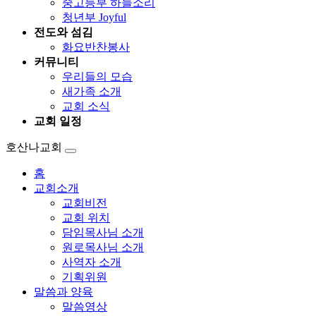
중고등부 하늘소리
청년부 Joyful
전도와 섬김
화요반찬봉사
커뮤니티
우리들의 모습
새가족 소개
교회 소식
교회 일정
호산나교회
홈
교회소개
교회비전
교회 위치
담임목사님 소개
원로목사님 소개
사역자 소개
기획위원
말씀과 양육
말씀영상