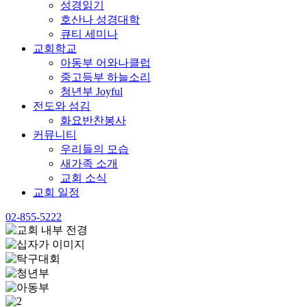
성경읽기
호산나 성경대학
큐티 세미나
교회학교
아동부 어와나클럽
중고등부 하늘소리
청년부 Joyful
전도와 섬김
화요반찬봉사
커뮤니티
우리들의 모습
새가족 소개
교회 소식
교회 일정
02-855-5222