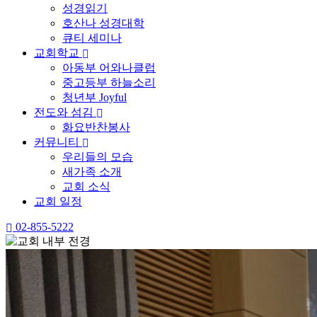
성경읽기
호산나 성경대학
큐티 세미나
교회학교
아동부 어와나클럽
중고등부 하늘소리
청년부 Joyful
전도와 섬김
화요반찬봉사
커뮤니티
우리들의 모습
새가족 소개
교회 소식
교회 일정
02-855-5222