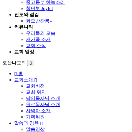
중고등부 하늘소리
청년부 Joyful
전도와 섬김
화요반찬봉사
커뮤니티
우리들의 모습
새가족 소개
교회 소식
교회 일정
호산나교회
홈
교회소개
교회비전
교회 위치
담임목사님 소개
원로목사님 소개
사역자 소개
기획위원
말씀과 양육
말씀영상