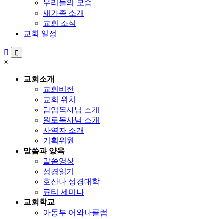
우리들의 모습
새가족 소개
교회 소식
교회 일정
×
교회소개
교회비전
교회 위치
담임목사님 소개
원로목사님 소개
사역자 소개
기획위원
말씀과 양육
말씀영상
성경읽기
호산나 성경대학
큐티 세미나
교회학교
아동부 어와나클럽