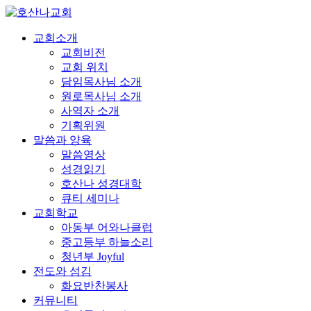
교회소개
교회비전
교회 위치
담임목사님 소개
원로목사님 소개
사역자 소개
기획위원
말씀과 양육
말씀영상
성경읽기
호산나 성경대학
큐티 세미나
교회학교
아동부 어와나클럽
중고등부 하늘소리
청년부 Joyful
전도와 섬김
화요반찬봉사
커뮤니티