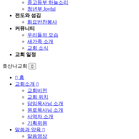
중고등부 하늘소리
청년부 Joyful
전도와 섬김
화요반찬봉사
커뮤니티
우리들의 모습
새가족 소개
교회 소식
교회 일정
호산나교회
홈
교회소개
교회비전
교회 위치
담임목사님 소개
원로목사님 소개
사역자 소개
기획위원
말씀과 양육
말씀영상