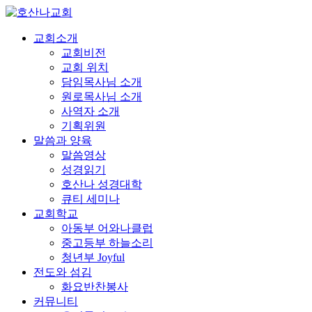
교회소개
교회비전
교회 위치
담임목사님 소개
원로목사님 소개
사역자 소개
기획위원
말씀과 양육
말씀영상
성경읽기
호산나 성경대학
큐티 세미나
교회학교
아동부 어와나클럽
중고등부 하늘소리
청년부 Joyful
전도와 섬김
화요반찬봉사
커뮤니티