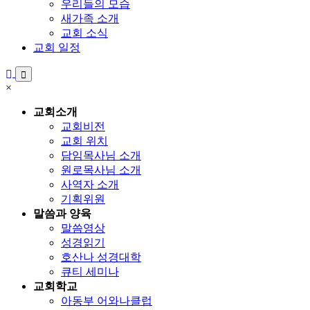
우리들의 모습
새가족 소개
교회 소식
교회 일정
×
교회소개
교회비전
교회 위치
담임목사님 소개
원로목사님 소개
사역자 소개
기획위원
말씀과 양육
말씀영상
성경읽기
호산나 성경대학
큐티 세미나
교회학교
아동부 어와나클럽