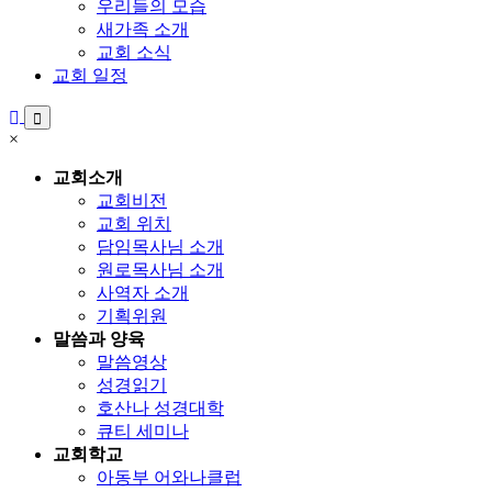
우리들의 모습
새가족 소개
교회 소식
교회 일정
×
교회소개
교회비전
교회 위치
담임목사님 소개
원로목사님 소개
사역자 소개
기획위원
말씀과 양육
말씀영상
성경읽기
호산나 성경대학
큐티 세미나
교회학교
아동부 어와나클럽