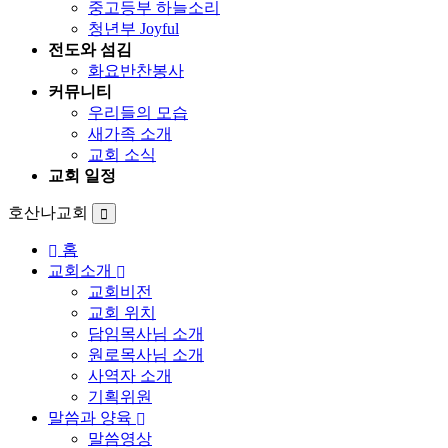
중고등부 하늘소리
청년부 Joyful
전도와 섬김
화요반찬봉사
커뮤니티
우리들의 모습
새가족 소개
교회 소식
교회 일정
호산나교회
홈
교회소개
교회비전
교회 위치
담임목사님 소개
원로목사님 소개
사역자 소개
기획위원
말씀과 양육
말씀영상