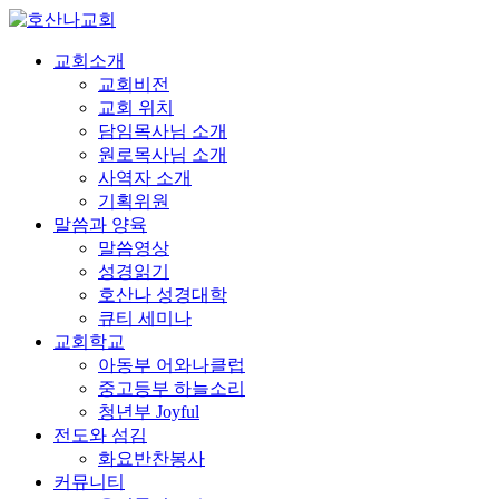
교회소개
교회비전
교회 위치
담임목사님 소개
원로목사님 소개
사역자 소개
기획위원
말씀과 양육
말씀영상
성경읽기
호산나 성경대학
큐티 세미나
교회학교
아동부 어와나클럽
중고등부 하늘소리
청년부 Joyful
전도와 섬김
화요반찬봉사
커뮤니티