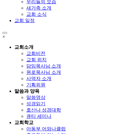
우리들의 모습
새가족 소개
교회 소식
교회 일정
×
교회소개
교회비전
교회 위치
담임목사님 소개
원로목사님 소개
사역자 소개
기획위원
말씀과 양육
말씀영상
성경읽기
호산나 성경대학
큐티 세미나
교회학교
아동부 어와나클럽