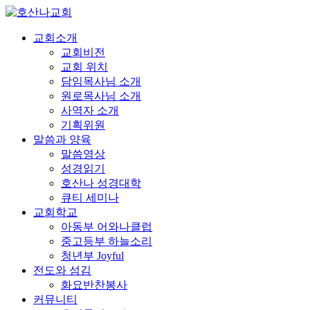
교회소개
교회비전
교회 위치
담임목사님 소개
원로목사님 소개
사역자 소개
기획위원
말씀과 양육
말씀영상
성경읽기
호산나 성경대학
큐티 세미나
교회학교
아동부 어와나클럽
중고등부 하늘소리
청년부 Joyful
전도와 섬김
화요반찬봉사
커뮤니티