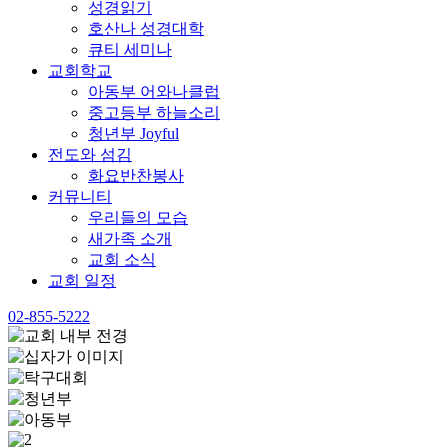
성경읽기
호산나 성경대학
큐티 세미나
교회학교
아동부 어와나클럽
중고등부 하늘소리
청년부 Joyful
전도와 섬김
화요반찬봉사
커뮤니티
우리들의 모습
새가족 소개
교회 소식
교회 일정
02-855-5222