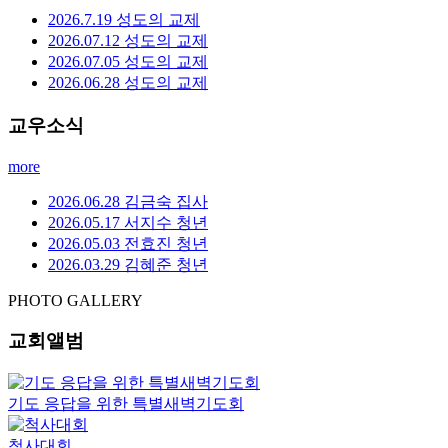
more
임마누엘
2026.08.04.
설교자: 담임목사
예배시간
약도 및 주차
사진갤러리
말씀영상
성도의 교제
새가족등록
자주 묻는 질문
호산나교회 예배시간은 언제인가요?