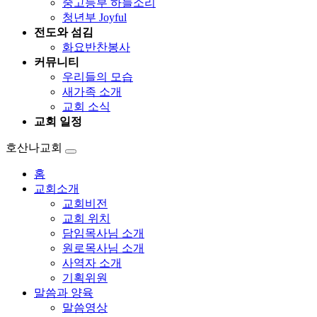
중고등부 하늘소리
청년부 Joyful
전도와 섬김
화요반찬봉사
커뮤니티
우리들의 모습
새가족 소개
교회 소식
교회 일정
호산나교회
홈
교회소개
교회비전
교회 위치
담임목사님 소개
원로목사님 소개
사역자 소개
기획위원
말씀과 양육
말씀영상