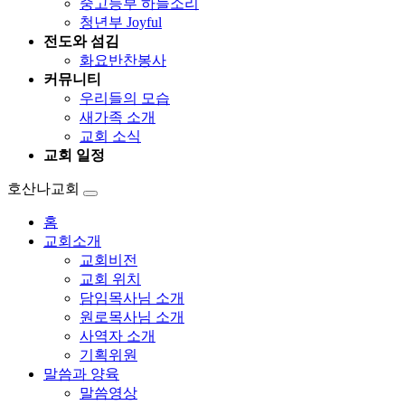
중고등부 하늘소리
청년부 Joyful
전도와 섬김
화요반찬봉사
커뮤니티
우리들의 모습
새가족 소개
교회 소식
교회 일정
호산나교회
홈
교회소개
교회비전
교회 위치
담임목사님 소개
원로목사님 소개
사역자 소개
기획위원
말씀과 양육
말씀영상