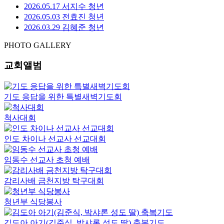
임마누엘
2026.08.04.
설교자: 담임목사
예배시간
약도 및 주차
사진갤러리
말씀영상
성도의 교제
새가족등록
자주 묻는 질문
호산나교회 예배시간은 언제인가요?
호산나교회는 주일 1부 예배 오전 9시 10분, 주일 2부 예배 오전