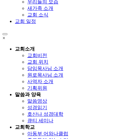
우리들의 모습
새가족 소개
교회 소식
교회 일정
×
교회소개
교회비전
교회 위치
담임목사님 소개
원로목사님 소개
사역자 소개
기획위원
말씀과 양육
말씀영상
성경읽기
호산나 성경대학
큐티 세미나
교회학교
아동부 어와나클럽