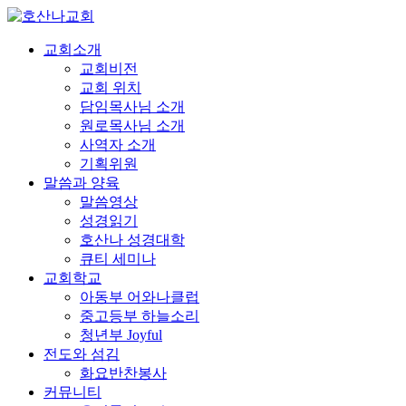
교회소개
교회비전
교회 위치
담임목사님 소개
원로목사님 소개
사역자 소개
기획위원
말씀과 양육
말씀영상
성경읽기
호산나 성경대학
큐티 세미나
교회학교
아동부 어와나클럽
중고등부 하늘소리
청년부 Joyful
전도와 섬김
화요반찬봉사
커뮤니티