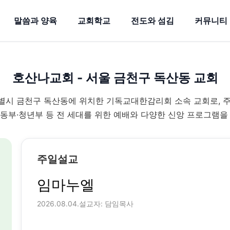
말씀과 양육
교회학교
전도와 섬김
커뮤니티
호산나교회 - 서울 금천구 독산동 교회
시 금천구 독산동에 위치한 기독교대한감리회 소속 교회로, 
동부·청년부 등 전 세대를 위한 예배와 다양한 신앙 프로그램을
주일설교
임마누엘
2026.08.04.
설교자: 담임목사