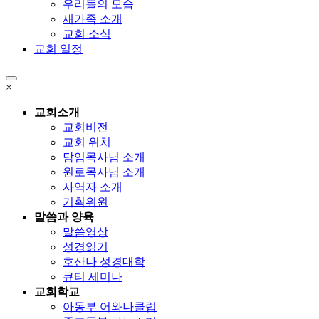
우리들의 모습
새가족 소개
교회 소식
교회 일정
×
교회소개
교회비전
교회 위치
담임목사님 소개
원로목사님 소개
사역자 소개
기획위원
말씀과 양육
말씀영상
성경읽기
호산나 성경대학
큐티 세미나
교회학교
아동부 어와나클럽