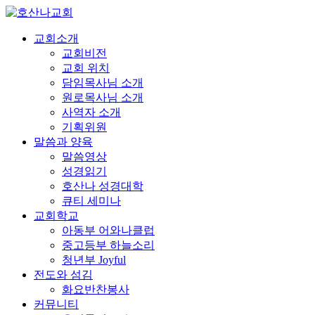
교회소개
교회비전
교회 위치
담임목사님 소개
원로목사님 소개
사역자 소개
기획위원
말씀과 양육
말씀영상
성경읽기
호산나 성경대학
큐티 세미나
교회학교
아동부 어와나클럽
중고등부 하늘소리
청년부 Joyful
전도와 섬김
화요반찬봉사
커뮤니티