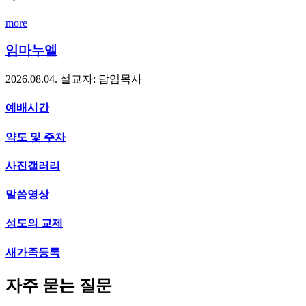
more
임마누엘
2026.08.04.
설교자: 담임목사
예배시간
약도 및 주차
사진갤러리
말씀영상
성도의 교제
새가족등록
자주 묻는 질문