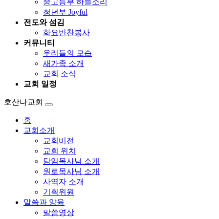
중고등부 하늘소리
청년부 Joyful
전도와 섬김
화요반찬봉사
커뮤니티
우리들의 모습
새가족 소개
교회 소식
교회 일정
호산나교회
홈
교회소개
교회비전
교회 위치
담임목사님 소개
원로목사님 소개
사역자 소개
기획위원
말씀과 양육
말씀영상