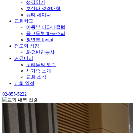
성경읽기
호산나 성경대학
큐티 세미나
교회학교
아동부 어와나클럽
중고등부 하늘소리
청년부 Joyful
전도와 섬김
화요반찬봉사
커뮤니티
우리들의 모습
새가족 소개
교회 소식
교회 일정
02-855-5222