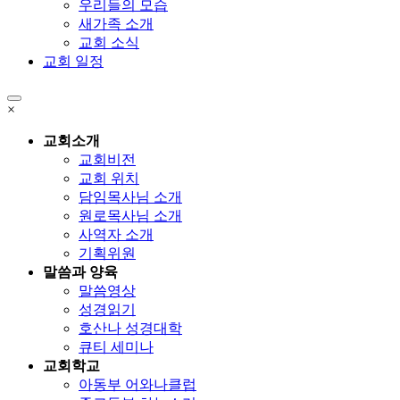
우리들의 모습
새가족 소개
교회 소식
교회 일정
×
교회소개
교회비전
교회 위치
담임목사님 소개
원로목사님 소개
사역자 소개
기획위원
말씀과 양육
말씀영상
성경읽기
호산나 성경대학
큐티 세미나
교회학교
아동부 어와나클럽