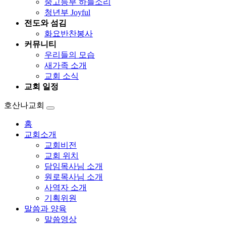
중고등부 하늘소리
청년부 Joyful
전도와 섬김
화요반찬봉사
커뮤니티
우리들의 모습
새가족 소개
교회 소식
교회 일정
호산나교회
홈
교회소개
교회비전
교회 위치
담임목사님 소개
원로목사님 소개
사역자 소개
기획위원
말씀과 양육
말씀영상