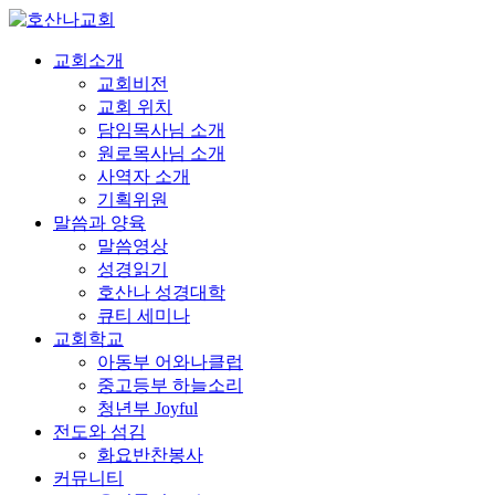
교회소개
교회비전
교회 위치
담임목사님 소개
원로목사님 소개
사역자 소개
기획위원
말씀과 양육
말씀영상
성경읽기
호산나 성경대학
큐티 세미나
교회학교
아동부 어와나클럽
중고등부 하늘소리
청년부 Joyful
전도와 섬김
화요반찬봉사
커뮤니티