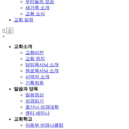
우리들의 모습
새가족 소개
교회 소식
교회 일정
×
교회소개
교회비전
교회 위치
담임목사님 소개
원로목사님 소개
사역자 소개
기획위원
말씀과 양육
말씀영상
성경읽기
호산나 성경대학
큐티 세미나
교회학교
아동부 어와나클럽