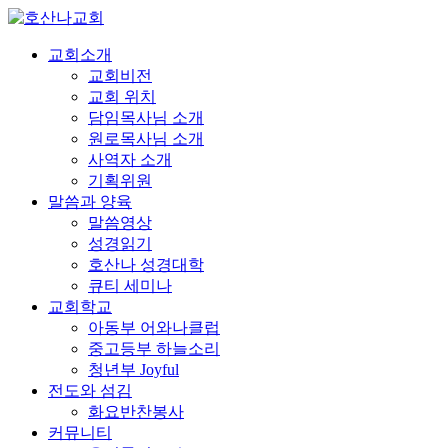
교회소개
교회비전
교회 위치
담임목사님 소개
원로목사님 소개
사역자 소개
기획위원
말씀과 양육
말씀영상
성경읽기
호산나 성경대학
큐티 세미나
교회학교
아동부 어와나클럽
중고등부 하늘소리
청년부 Joyful
전도와 섬김
화요반찬봉사
커뮤니티