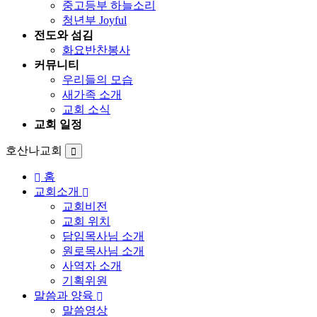
중고등부 하늘소리
청년부 Joyful
전도와 섬김
화요반찬봉사
커뮤니티
우리들의 모습
새가족 소개
교회 소식
교회 일정
호산나교회
홈
교회소개
교회비전
교회 위치
담임목사님 소개
원로목사님 소개
사역자 소개
기획위원
말씀과 양육
말씀영상