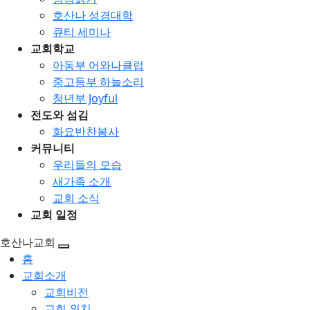
호산나 성경대학
큐티 세미나
교회학교
아동부 어와나클럽
중고등부 하늘소리
청년부 Joyful
전도와 섬김
화요반찬봉사
커뮤니티
우리들의 모습
새가족 소개
교회 소식
교회 일정
호산나교회
홈
교회소개
교회비전
교회 위치