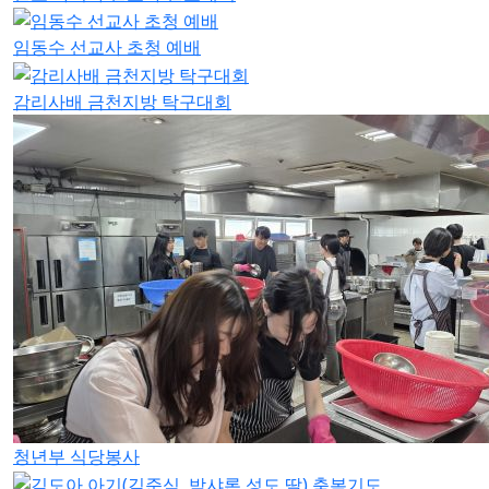
임동수 선교사 초청 예배
감리사배 금천지방 탁구대회
청년부 식당봉사