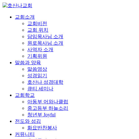
교회소개
교회비전
교회 위치
담임목사님 소개
원로목사님 소개
사역자 소개
기획위원
말씀과 양육
말씀영상
성경읽기
호산나 성경대학
큐티 세미나
교회학교
아동부 어와나클럽
중고등부 하늘소리
청년부 Joyful
전도와 섬김
화요반찬봉사
커뮤니티