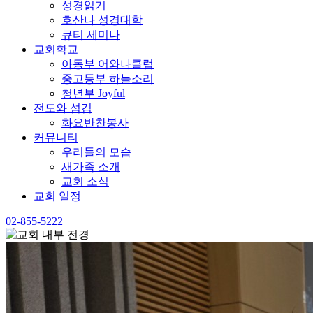
성경읽기
호산나 성경대학
큐티 세미나
교회학교
아동부 어와나클럽
중고등부 하늘소리
청년부 Joyful
전도와 섬김
화요반찬봉사
커뮤니티
우리들의 모습
새가족 소개
교회 소식
교회 일정
02-855-5222