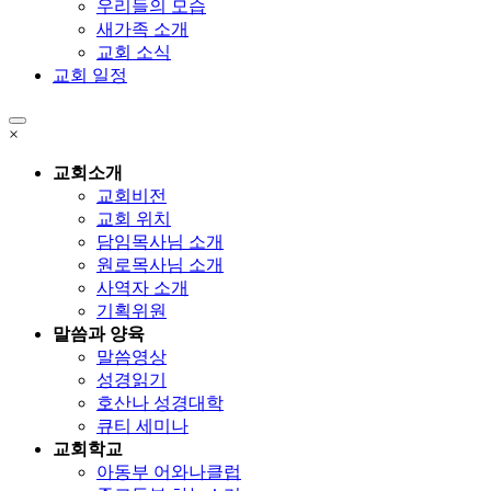
우리들의 모습
새가족 소개
교회 소식
교회 일정
×
교회소개
교회비전
교회 위치
담임목사님 소개
원로목사님 소개
사역자 소개
기획위원
말씀과 양육
말씀영상
성경읽기
호산나 성경대학
큐티 세미나
교회학교
아동부 어와나클럽