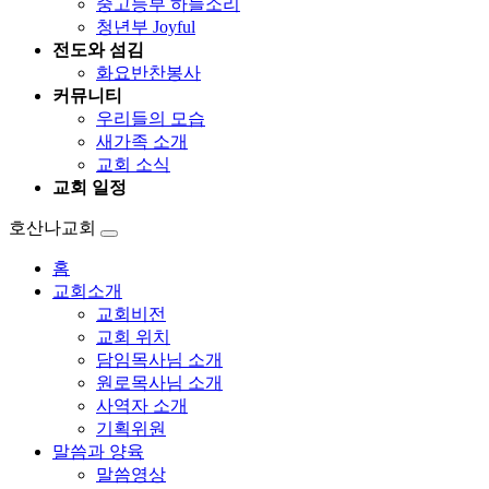
중고등부 하늘소리
청년부 Joyful
전도와 섬김
화요반찬봉사
커뮤니티
우리들의 모습
새가족 소개
교회 소식
교회 일정
호산나교회
홈
교회소개
교회비전
교회 위치
담임목사님 소개
원로목사님 소개
사역자 소개
기획위원
말씀과 양육
말씀영상