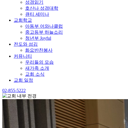
성경읽기
호산나 성경대학
큐티 세미나
교회학교
아동부 어와나클럽
중고등부 하늘소리
청년부 Joyful
전도와 섬김
화요반찬봉사
커뮤니티
우리들의 모습
새가족 소개
교회 소식
교회 일정
02-855-5222