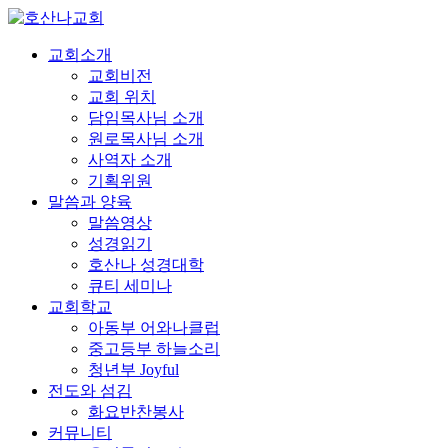
교회소개
교회비전
교회 위치
담임목사님 소개
원로목사님 소개
사역자 소개
기획위원
말씀과 양육
말씀영상
성경읽기
호산나 성경대학
큐티 세미나
교회학교
아동부 어와나클럽
중고등부 하늘소리
청년부 Joyful
전도와 섬김
화요반찬봉사
커뮤니티