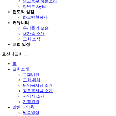
중고등부 하늘소리
청년부 Joyful
전도와 섬김
화요반찬봉사
커뮤니티
우리들의 모습
새가족 소개
교회 소식
교회 일정
호산나교회
홈
교회소개
교회비전
교회 위치
담임목사님 소개
원로목사님 소개
사역자 소개
기획위원
말씀과 양육
말씀영상