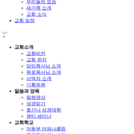
우리들의 모습
새가족 소개
교회 소식
교회 일정
×
교회소개
교회비전
교회 위치
담임목사님 소개
원로목사님 소개
사역자 소개
기획위원
말씀과 양육
말씀영상
성경읽기
호산나 성경대학
큐티 세미나
교회학교
아동부 어와나클럽