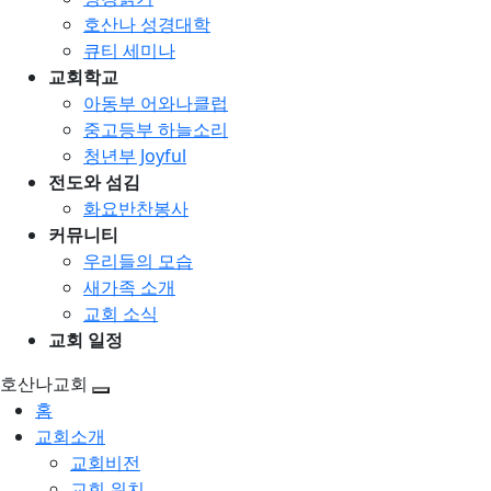
호산나 성경대학
큐티 세미나
교회학교
아동부 어와나클럽
중고등부 하늘소리
청년부 Joyful
전도와 섬김
화요반찬봉사
커뮤니티
우리들의 모습
새가족 소개
교회 소식
교회 일정
호산나교회
홈
교회소개
교회비전
교회 위치