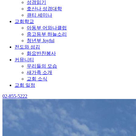
성경읽기
호산나 성경대학
큐티 세미나
교회학교
아동부 어와나클럽
중고등부 하늘소리
청년부 Joyful
전도와 섬김
화요반찬봉사
커뮤니티
우리들의 모습
새가족 소개
교회 소식
교회 일정
02-855-5222