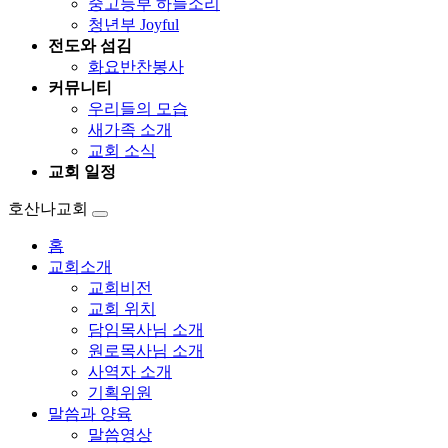
중고등부 하늘소리
청년부 Joyful
전도와 섬김
화요반찬봉사
커뮤니티
우리들의 모습
새가족 소개
교회 소식
교회 일정
호산나교회
홈
교회소개
교회비전
교회 위치
담임목사님 소개
원로목사님 소개
사역자 소개
기획위원
말씀과 양육
말씀영상