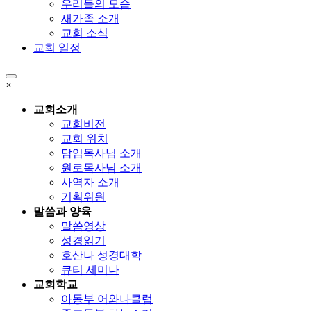
우리들의 모습
새가족 소개
교회 소식
교회 일정
×
교회소개
교회비전
교회 위치
담임목사님 소개
원로목사님 소개
사역자 소개
기획위원
말씀과 양육
말씀영상
성경읽기
호산나 성경대학
큐티 세미나
교회학교
아동부 어와나클럽