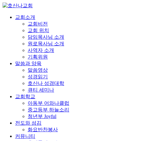
교회소개
교회비전
교회 위치
담임목사님 소개
원로목사님 소개
사역자 소개
기획위원
말씀과 양육
말씀영상
성경읽기
호산나 성경대학
큐티 세미나
교회학교
아동부 어와나클럽
중고등부 하늘소리
청년부 Joyful
전도와 섬김
화요반찬봉사
커뮤니티